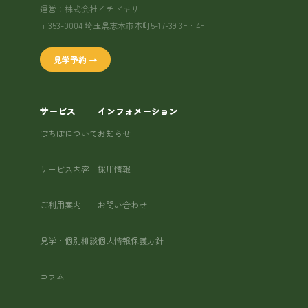
運営：株式会社イチドキリ
〒353-0004 埼玉県志木市本町5-17-39 3F・4F
見学予約 →
サービス
インフォメーション
ぽちぽについて
お知らせ
サービス内容
採用情報
ご利用案内
お問い合わせ
見学・個別相談
個人情報保護方針
コラム