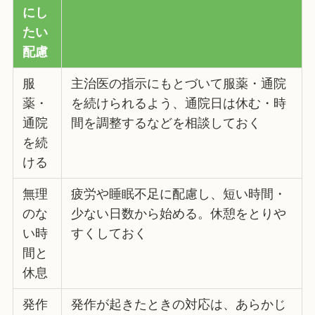
にし
たい
配慮
服
主治医の指示にもとづいて服薬・通院
薬・
を続けられるよう、通院日は休む・時
通院
間を調整するなどを相談しておく
を続
ける
無理
疲労や睡眠不足に配慮し、短い時間・
のな
少ない日数から始める。休憩をとりや
い時
すくしておく
間と
休息
発作
発作が起きたときの対応は、あらかじ