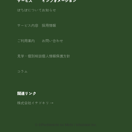
サービス
インフォメーション
ぽちぽについて
お知らせ
サービス内容
採用情報
ご利用案内
お問い合わせ
見学・個別相談
個人情報保護方針
コラム
関連リンク
株式会社イチドキリ →
©
©Pochimichi no Michi / Ichidokiri Inc.