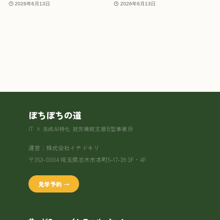
2026年6月13日
2026年6月13日
ぽちぽちの道
IT × 生成AI特化 就労継続支援B型事業所
運営：株式会社イチドキリ
〒353-0004 埼玉県志木市本町5-17-39 3F・4F
見学予約 →