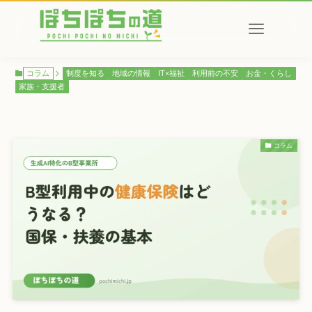
コラム
制度を知る
地域の情報
IT×福祉
利用前の不安
お金・くらし
家族・支援者
コラム