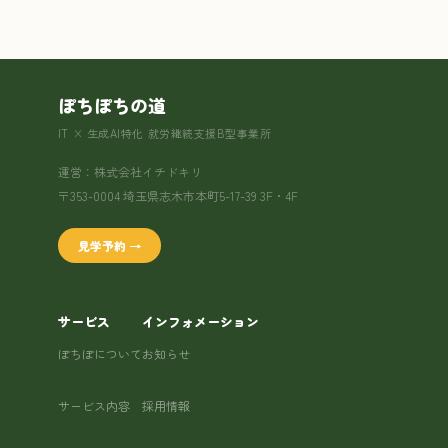
ぽちぽちの道
IT × 生成AI特化 就労継続支援B型事業所
運営：株式会社イチドキリ
〒353-0004 埼玉県志木市本町5-17-39 3F・4F
見学予約 →
サービス
インフォメーション
ぽちぽについて
お知らせ
サービス内容
採用情報