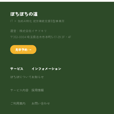
ぽちぽちの道
IT × 生成AI特化 就労継続支援B型事業所
運営：株式会社イチドキリ
〒353-0004 埼玉県志木市本町5-17-39 3F・4F
見学予約 →
サービス
インフォメーション
ぽちぽについて
お知らせ
サービス内容
採用情報
ご利用案内
お問い合わせ