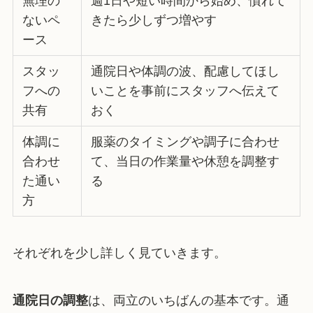
無理の
週1日や短い時間から始め、慣れて
ないペ
きたら少しずつ増やす
ース
スタッ
通院日や体調の波、配慮してほし
フへの
いことを事前にスタッフへ伝えて
共有
おく
体調に
服薬のタイミングや調子に合わせ
合わせ
て、当日の作業量や休憩を調整す
た通い
る
方
それぞれを少し詳しく見ていきます。
通院日の調整
は、両立のいちばんの基本です。通