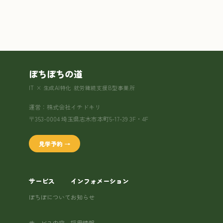
ぽちぽちの道
IT × 生成AI特化 就労継続支援B型事業所
運営：株式会社イチドキリ
〒353-0004 埼玉県志木市本町5-17-39 3F・4F
見学予約 →
サービス
インフォメーション
ぽちぽについて
お知らせ
サービス内容
採用情報