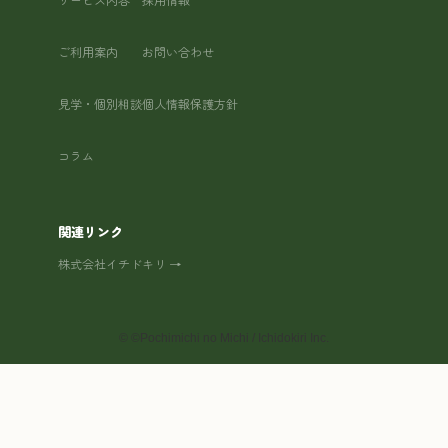
ご利用案内
お問い合わせ
見学・個別相談
個人情報保護方針
コラム
関連リンク
株式会社イチドキリ →
©
©Pochimichi no Michi / Ichidokiri Inc.