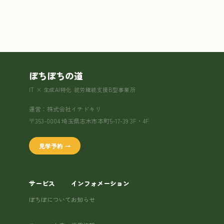
ぽちぽちの道
IT × 生成AI特化 就労継続支援B型事業所
運営：株式会社イチドキリ
〒353-0004 埼玉県志木市本町5-17-39 3F・4F
見学予約 →
サービス
インフォメーション
ぽちぽについて
お知らせ