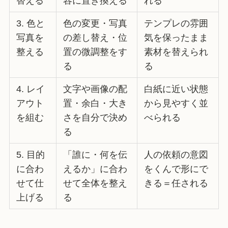
替える
容に置き換える
れる
3. 色と
色の変更・写真
テンプレの雰囲
写真を
の差し替え・位
気を保ったまま
整える
置の微調整をす
素材を替えられ
る
る
4. レイ
文字や画像の配
白紙に近い状態
アウト
置・余白・大き
から見やすく並
を組む
さを自分で決め
べられる
る
5. 目的
「誰に・何を伝
人の依頼の意図
に合わ
えるか」に合わ
をくんで形にで
せて仕
せて全体を整え
きる＝任される
上げる
る