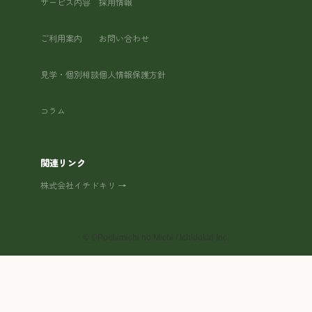
サービス内容
採用情報
ご利用案内
お問い合わせ
見学・個別相談
個人情報保護方針
コラム
関連リンク
株式会社イチドキリ →
©
©Pochimichi no Michi / Ichidokiri Inc.