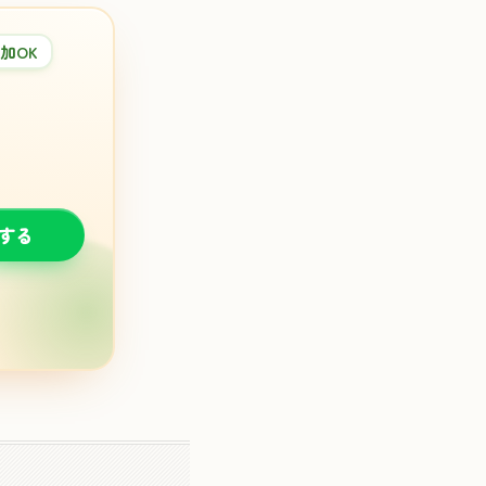
加OK
談する