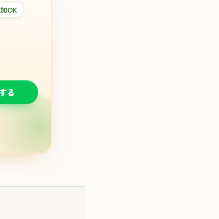
加OK
談する