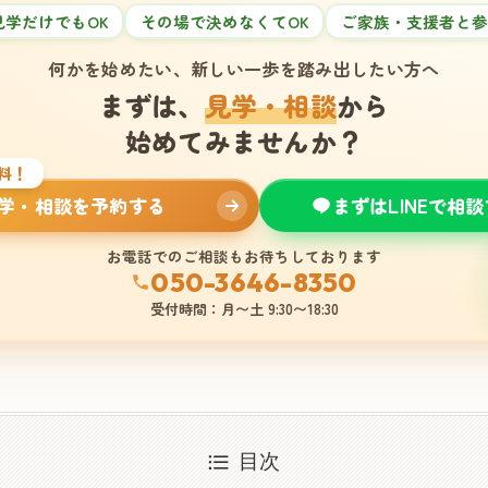
見学だけでもOK
その場で決めなくてOK
ご家族・支援者と参
何かを始めたい、新しい一歩を踏み出したい方へ
まずは、
見学・相談
から
始めてみませんか？
料！
学・相談を予約する
まずはLINEで相
お電話でのご相談もお待ちしております
050-3646-8350
受付時間：月〜土 9:30〜18:30
目次