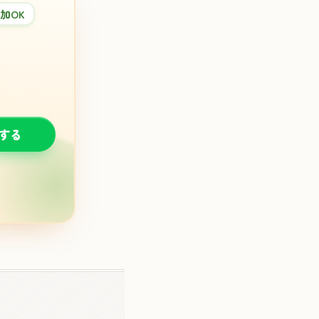
加OK
談する