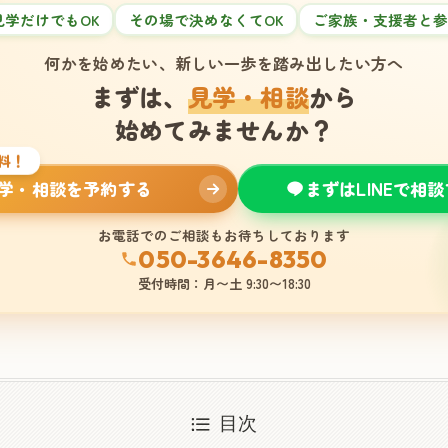
見学だけでもOK
その場で決めなくてOK
ご家族・支援者と参
何かを始めたい、新しい一歩を踏み出したい方へ
まずは、
見学・相談
から
始めてみませんか？
料！
学・相談を予約する
まずはLINEで相
お電話でのご相談もお待ちしております
050-3646-8350
受付時間：月〜土 9:30〜18:30
目次