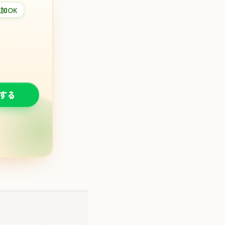
加OK
談する