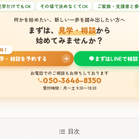
見学だけでもOK
その場で決めなくてOK
ご家族・支援者と参
何かを始めたい、新しい一歩を踏み出したい方へ
まずは、
見学・相談
から
始めてみませんか？
料！
学・相談を予約する
まずはLINEで相
お電話でのご相談もお待ちしております
050-3646-8350
受付時間：月〜土 9:30〜18:30
目次