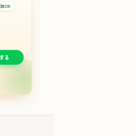
加OK
談する