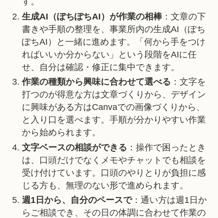
す。
生成AI（ぽちぽちAI）が作業の相棒
：文章の下
書きや手順の整理を、事業所内の生成AI（ぽち
ぽちAI）と一緒に進めます。「何から手をつけ
ればいいか分からない」という段階をAIに任
せ、自分は確認・修正に集中できます。
作業の種類から興味に合わせて選べる
：文字を
打つのが得意な方は文章づくりから、デザイン
に興味がある方はCanvaでの画像づくりから、
と入り口を選べます。手順が分かりやすい作業
から始められます。
文字ベースの相談ができる
：操作で困ったとき
は、口頭だけでなくメモやチャットでも相談を
受け付けています。口頭のやりとりが負担に感
じる方も、無理のない形で進められます。
週1日から、自分のペースで
：通い方は週1日か
らご相談でき、その日の体調に合わせて作業の