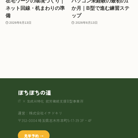
在宅ワークの環境づくり｜
パソコン未経験の最初の1
ネット回線・机まわりの準
か月｜B型で進む練習ステ
備
ップ
2026年6月13日
2026年6月13日
ぽちぽちの道
IT × 生成AI特化 就労継続支援B型事業所
運営：株式会社イチドキリ
〒353-0004 埼玉県志木市本町5-17-39 3F・4F
見学予約 →