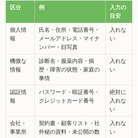
区分
例
入力の
目安
個人情
氏名・住所・電話番号・
入れな
報
メールアドレス・マイナ
い
ンバー・顔写真
機微な
診断名・服薬内容・病
入れな
情報
歴・障害の状態・家庭の
い
事情
認証情
パスワード・暗証番号・
絶対に
報
クレジットカード番号
入れな
い
会社・
契約書・顧客リスト・社
入れな
事業所
外秘の資料・未公開の数
い