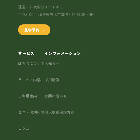
運営：株式会社イチドキリ
〒353-0004 埼玉県志木市本町5-17-39 3F・4F
見学予約 →
サービス
インフォメーション
ぽちぽについて
お知らせ
サービス内容
採用情報
ご利用案内
お問い合わせ
見学・個別相談
個人情報保護方針
コラム