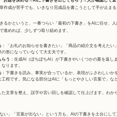
「お題を決める→AIに下書きを出してもらう→人が確認して
章作成が苦手でも、いきなり完成品を書こうとして手が止まる
きるかというと、一番つらい「最初の下書き」をAIに任せ、
で進めれば、少しずつ取り組めます。
る
：「お礼のお知らせを書きたい」「商品の紹介文を考えたい
章の形になっていなくて大丈夫です。
もらう
：生成AI（ぽちぽちAI）が下書きやいくつかの案を返し
くなります。
る
：下書きを読み、事実が合っているか、表現がふさわしいか
な工程です。気になる部分はAIに「もっとやさしい言葉で」な
した文章を整え、誤字や言い回しを確認して仕上げます。わか
。
ない」「言葉が出ない」という方も、AIの下書きを土台にし