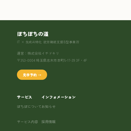
ぽちぽちの道
IT × 生成AI特化 就労継続支援B型事業所
運営：株式会社イチドキリ
〒353-0004 埼玉県志木市本町5-17-39 3F・4F
見学予約 →
サービス
インフォメーション
ぽちぽについて
お知らせ
サービス内容
採用情報