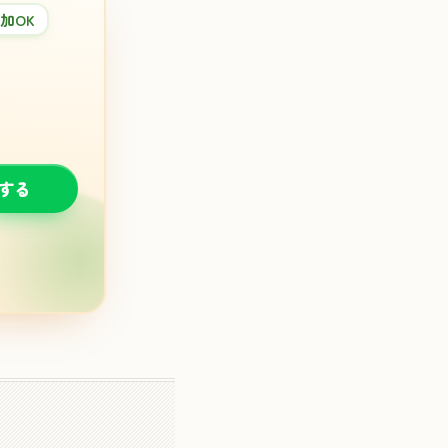
加OK
談する