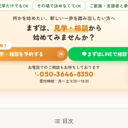
見学だけでもOK
その場で決めなくてOK
ご家族・支援者と参
何かを始めたい、新しい一歩を踏み出したい方へ
まずは、
見学・相談
から
始めてみませんか？
料！
学・相談を予約する
まずはLINEで相
お電話でのご相談もお待ちしております
050-3646-8350
受付時間：月〜土 9:30〜18:30
目次