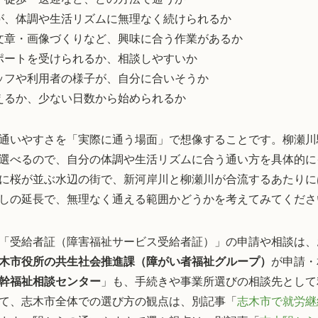
が、体調や生活リズムに無理なく続けられるか
文章・画像づくりなど、興味に合う作業があるか
ポートを受けられるか、相談しやすいか
ッフや利用者の様子が、自分に合いそうか
えるか、少ない日数から始められるか
通いやすさを「実際に通う場面」で想像することです。柳瀬川
選べるので、自分の体調や生活リズムに合う通い方を具体的に
に桜が並ぶ水辺の街で、新河岸川と柳瀬川が合流するあたりに
しの延長で、無理なく通える範囲かどうかを考えてみてくださ
「受給者証（障害福祉サービス受給者証）」の申請や相談は、
木市役所の共生社会推進課（障がい者福祉グループ）
が申請・
幹福祉相談センター
」も、手続きや事業所選びの相談先として
て、志木市全体での選び方の観点は、別記事「
志木市で就労継