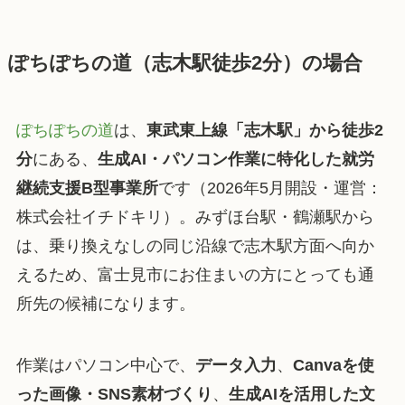
ぽちぽちの道（志木駅徒歩2分）の場合
ぽちぽちの道
は、
東武東上線「志木駅」から徒歩2
分
にある、
生成AI・パソコン作業に特化した就労
継続支援B型事業所
です（2026年5月開設・運営：
株式会社イチドキリ）。みずほ台駅・鶴瀬駅から
は、乗り換えなしの同じ沿線で志木駅方面へ向か
えるため、富士見市にお住まいの方にとっても通
所先の候補になります。
作業はパソコン中心で、
データ入力
、
Canvaを使
った画像・SNS素材づくり
、
生成AIを活用した文