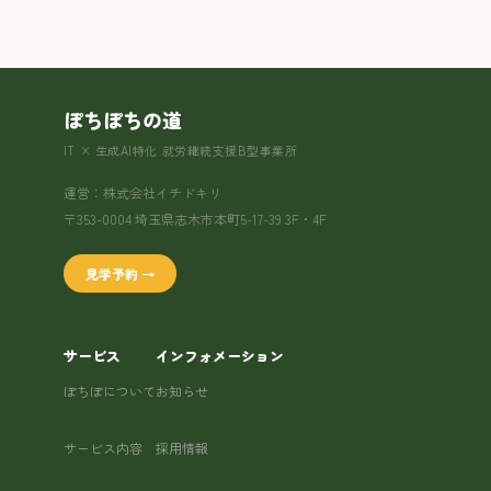
ぽちぽちの道
IT × 生成AI特化 就労継続支援B型事業所
運営：株式会社イチドキリ
〒353-0004 埼玉県志木市本町5-17-39 3F・4F
見学予約 →
サービス
インフォメーション
ぽちぽについて
お知らせ
サービス内容
採用情報