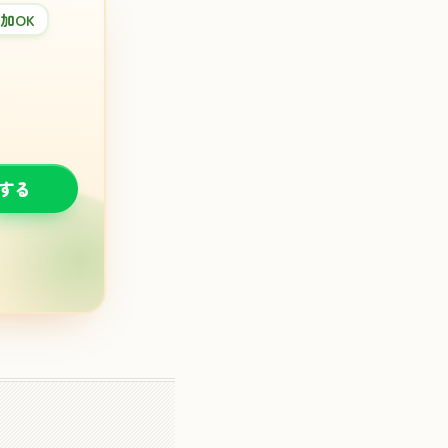
加OK
談する