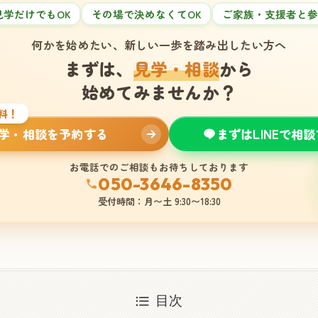
見学だけでもOK
その場で決めなくてOK
ご家族・支援者と参
何かを始めたい、新しい一歩を踏み出したい方へ
まずは、
見学・相談
から
始めてみませんか？
料！
学・相談を予約する
まずはLINEで相
お電話でのご相談もお待ちしております
050-3646-8350
受付時間：月〜土 9:30〜18:30
目次