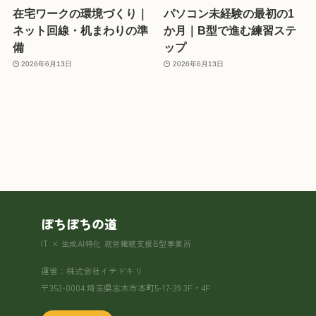
在宅ワークの環境づくり｜
パソコン未経験の最初の1
ネット回線・机まわりの準
か月｜B型で進む練習ステ
備
ップ
2026年6月13日
2026年6月13日
ぽちぽちの道
IT × 生成AI特化 就労継続支援B型事業所
運営：株式会社イチドキリ
〒353-0004 埼玉県志木市本町5-17-39 3F・4F