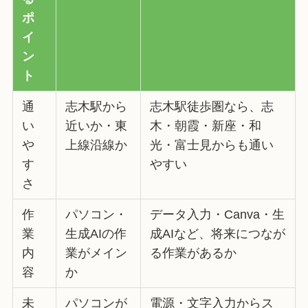
ポ
イ
ン
ト
通
志木駅から
志木駅徒歩圏なら、志
い
近いか・東
木・朝霞・新座・和
や
上線沿線か
光・富士見からも通い
す
やすい
さ
作
パソコン・
データ入力・Canva・生
業
生成AIの作
成AIなど、将来につなが
内
業がメイン
る作業があるか
容
か
未
パソコンが
電源・文字入力からス