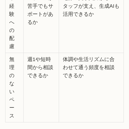
経
苦手でもサ
タッフが支え、生成AIも
験
ポートがあ
活用できるか
へ
るか
の
配
慮
無
週1や短時
体調や生活リズムに合
理
間から相談
わせて通う頻度を相談
の
できるか
できるか
な
い
ペ
ー
ス