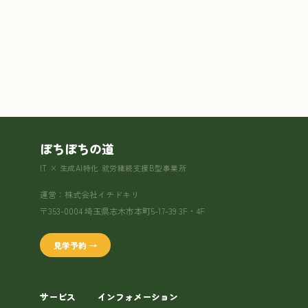
ぽちぽちの道
IT × 生成AI特化 就労継続支援B型事業所
運営：株式会社イチドキリ
〒353-0004 埼玉県志木市本町5-17-39 3F・4F
見学予約 →
サービス
インフォメーション