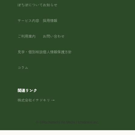
ぽちぽについて
お知らせ
サービス内容
採用情報
ご利用案内
お問い合わせ
見学・個別相談
個人情報保護方針
コラム
関連リンク
株式会社イチドキリ →
©
©Pochimichi no Michi / Ichidokiri Inc.