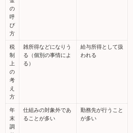
金
の
呼
び
方
税
雑所得などになりう
給与所得として扱
制
る（個別の事情によ
われる
上
る）
の
考
え
方
年
仕組みの対象外であ
勤務先が行うこと
末
ることが多い
が多い
調