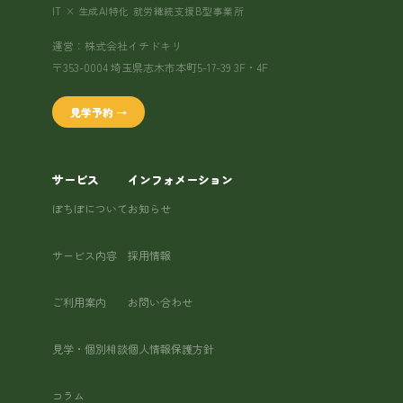
IT × 生成AI特化 就労継続支援B型事業所
運営：株式会社イチドキリ
〒353-0004 埼玉県志木市本町5-17-39 3F・4F
見学予約 →
サービス
インフォメーション
ぽちぽについて
お知らせ
サービス内容
採用情報
ご利用案内
お問い合わせ
見学・個別相談
個人情報保護方針
コラム