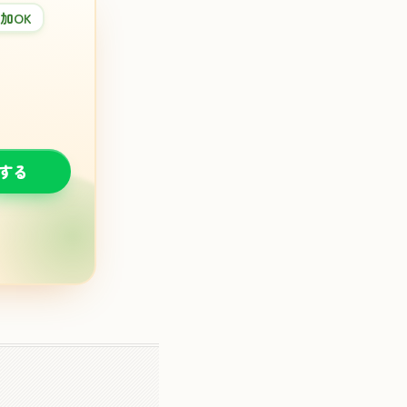
加OK
談する