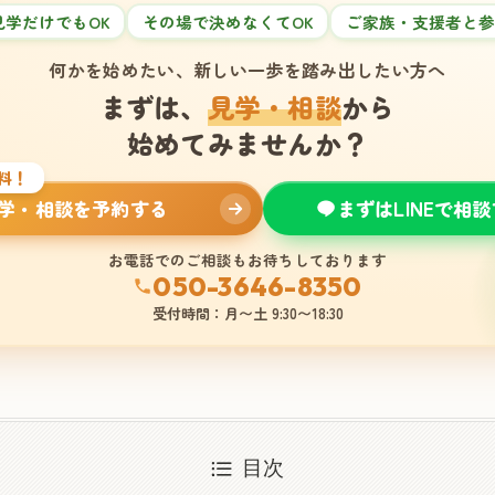
見学だけでもOK
その場で決めなくてOK
ご家族・支援者と参
何かを始めたい、新しい一歩を踏み出したい方へ
まずは、
見学・相談
から
始めてみませんか？
料！
学・相談を予約する
まずはLINEで相
お電話でのご相談もお待ちしております
050-3646-8350
受付時間：月〜土 9:30〜18:30
目次