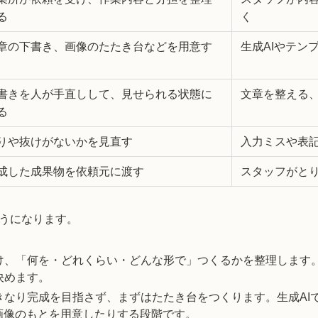
る
く
章の下書き、画像のたたき台などを用意す
生成AIやテン
書きを人が手直しして、見せられる状態に
文章を整える
る
りや抜けがないかを見直す
入力ミスや表
成した成果物を依頼元に渡す
スタッフがと
うになります。
け、「何を・どれくらい・どんな形で」つくるかを整理します
決めます。
きなり完成を目指さず、まずはたたき台をつくります。生成AI
で画像のもとを用意したりする段階です。