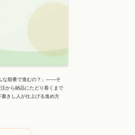
んな順番で進むの？」——そ
受注から納品にたどり着くまで
下書きし人が仕上げる進め方