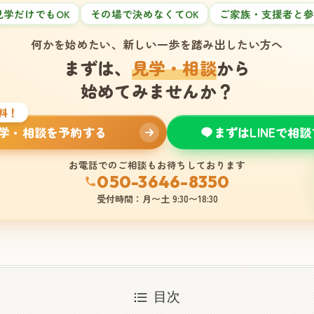
見学だけでもOK
その場で決めなくてOK
ご家族・支援者と参
何かを始めたい、新しい一歩を踏み出したい方へ
まずは、
見学・相談
から
始めてみませんか？
料！
学・相談を予約する
まずはLINEで相
お電話でのご相談もお待ちしております
050-3646-8350
受付時間：月〜土 9:30〜18:30
目次