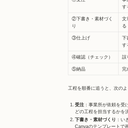
す
②下書き・素材づく
文
り
る
③仕上げ
下
す
④確認（チェック）
誤
⑤納品
完
工程を順番に追うと、次のよ
受注
：事業所が依頼を受
どの工程を担当するかを
下書き・素材づくり
：い
Canvaのテンプレート