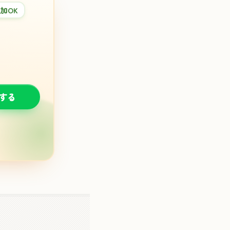
加OK
談する